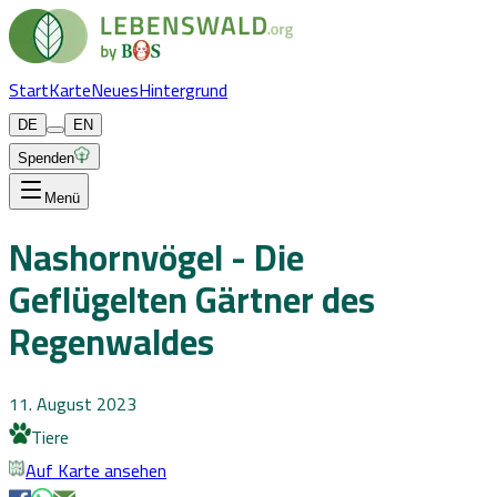
Start
Karte
Neues
Hintergrund
DE
EN
Spenden
Menü
Nashornvögel - Die
Geflügelten Gärtner des
Regenwaldes
11. August 2023
Tiere
Auf Karte ansehen