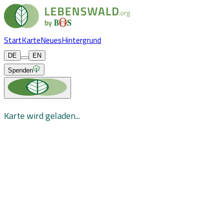
Start
Karte
Neues
Hintergrund
DE
EN
Spenden
Karte wird geladen...