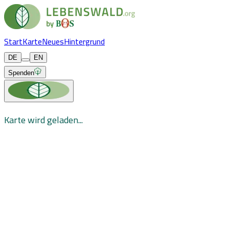
Start
Karte
Neues
Hintergrund
DE
EN
Spenden
Karte wird geladen...