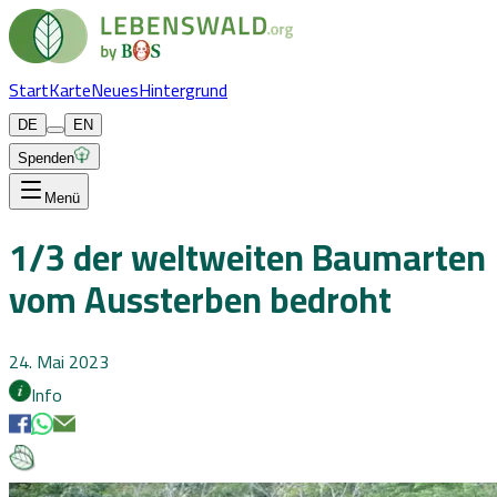
Start
Karte
Neues
Hintergrund
DE
EN
Spenden
Menü
1/3 der weltweiten Baumarten
vom Aussterben bedroht
24. Mai 2023
Info