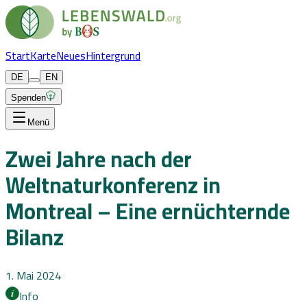
Start
Karte
Neues
Hintergrund
DE
EN
Spenden
Menü
Zwei Jahre nach der
Weltnaturkonferenz in
Montreal – Eine ernüchternde
Bilanz
1. Mai 2024
Info