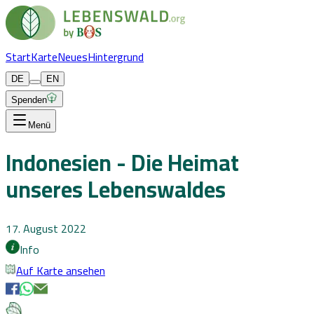
Start
Karte
Neues
Hintergrund
DE
EN
Spenden
Menü
Indonesien - Die Heimat
unseres Lebenswaldes
17. August 2022
Info
Auf Karte ansehen