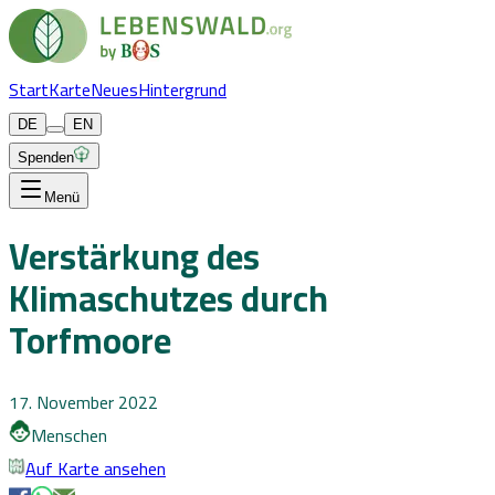
Start
Karte
Neues
Hintergrund
DE
EN
Spenden
Menü
Verstärkung des
Klimaschutzes durch
Torfmoore
17. November 2022
Menschen
Auf Karte ansehen