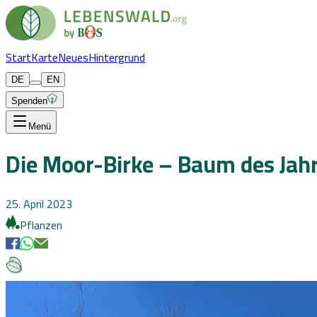
Start
Karte
Neues
Hintergrund
DE
EN
Spenden
Menü
Die Moor-Birke – Baum des Jah
25. April 2023
Pflanzen