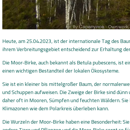
Heute, am 25.04.2023, ist der internationale Tag des Bau
ihrem Verbreitungsgebiet entscheidend zur Erhaltung der 
Die Moor-Birke, auch bekannt als Betula pubescens, ist ei
einen wichtigen Bestandteil der lokalen Ökosysteme.
Sie ist ein kleiner bis mittelgroßer Baum, der normalerw
und Schuppen aufweisen. Die Zweige der Birke sind dünn 
daher oft in Mooren, Sümpfen und feuchten Wäldern. Sie 
Klimazonen wie dem Polarkreis überleben kann.
Die Wurzeln der Moor-Birke haben eine Besonderheit: Sie
andere Tiere und Pflanzen und die Moor-Birke sorgt so fü