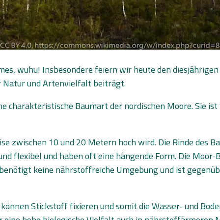
mes, wuhu! Insbesondere feiern wir heute den diesjährigen 
Natur und Artenvielfalt beiträgt.
ne charakteristische Baumart der nordischen Moore. Sie ist 
eise zwischen 10 und 20 Metern hoch wird. Die Rinde des B
und flexibel und haben oft eine hängende Form. Die Moor-
benötigt keine nährstoffreiche Umgebung und ist gegenüber
 können Stickstoff fixieren und somit die Wasser- und Bod
r eine hohe biologische Vielfalt auch in nährstoffärmeren