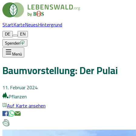
Start
Karte
Neues
Hintergrund
DE
EN
Spenden
Menü
Baumvorstellung: Der Pulai
11. Februar 2024
Pflanzen
Auf Karte ansehen