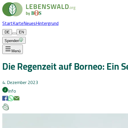
Start
Karte
Neues
Hintergrund
DE
EN
Spenden
Menü
Die Regenzeit auf Borneo: Ein 
4. Dezember 2023
Info