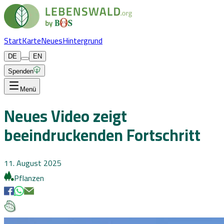
Start
Karte
Neues
Hintergrund
DE
EN
Spenden
Menü
Neues Video zeigt
beeindruckenden Fortschritt
11. August 2025
Pflanzen